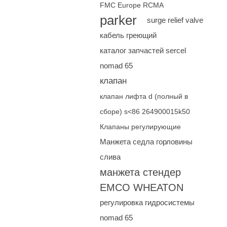
FMC Europe RCMA
parker
surge relief valve
кабель греющий
каталог запчастей sercel
nomad 65
клапан
клапан лифта d (полный в
сборе) s<86 264900015k50
Клапаны регулирующие
Манжета седла горловины
слива
манжета стендер
EMCO WHEATON
регулировка гидросистемы
nomad 65