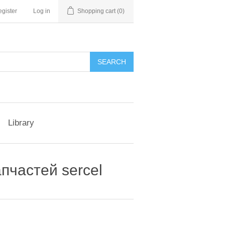
gister
Log in
Shopping cart
(0)
Library
апчастей sercel