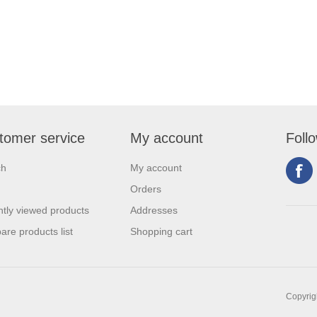
tomer service
My account
Foll
ch
My account
Orders
tly viewed products
Addresses
re products list
Shopping cart
Copyrigh