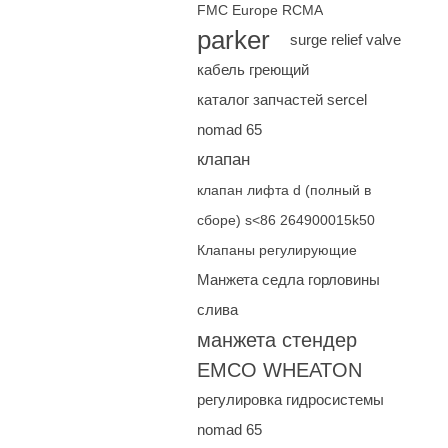
FMC Europe RCMA
parker
surge relief valve
кабель греющий
каталог запчастей sercel
nomad 65
клапан
клапан лифта d (полный в
сборе) s<86 264900015k50
Клапаны регулирующие
Манжета седла горловины
слива
манжета стендер
EMCO WHEATON
регулировка гидросистемы
nomad 65