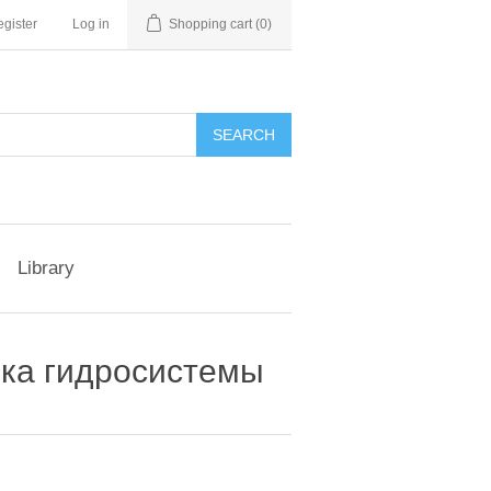
gister
Log in
Shopping cart
(0)
Library
овка гидросистемы