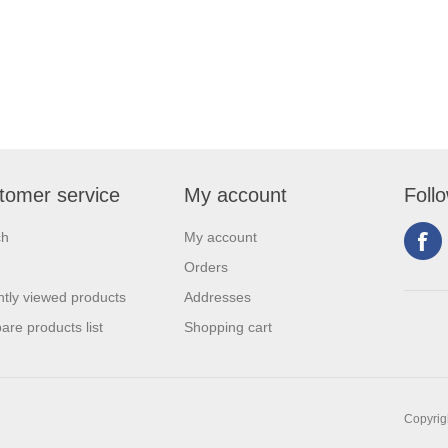
tomer service
My account
Foll
ch
My account
Orders
tly viewed products
Addresses
re products list
Shopping cart
Copyrigh