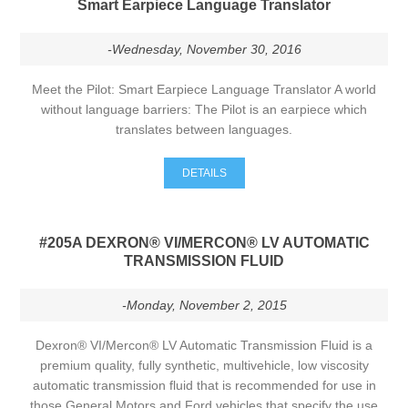
Smart Earpiece Language Translator
-Wednesday, November 30, 2016
Meet the Pilot: Smart Earpiece Language Translator A world
without language barriers: The Pilot is an earpiece which
translates between languages.
DETAILS
#205A DEXRON® VI/MERCON® LV AUTOMATIC
TRANSMISSION FLUID
-Monday, November 2, 2015
Dexron® VI/Mercon® LV Automatic Transmission Fluid is a
premium quality, fully synthetic, multivehicle, low viscosity
automatic transmission fluid that is recommended for use in
those General Motors and Ford vehicles that specify the use