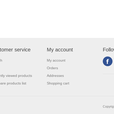
tomer service
My account
Foll
ch
My account
Orders
tly viewed products
Addresses
re products list
Shopping cart
Copyrigh