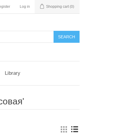
gister
Log in
Shopping cart
(0)
Library
совая'