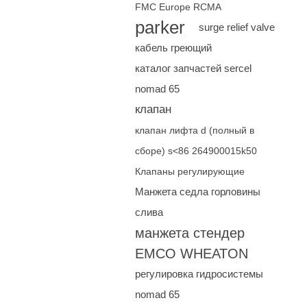
FMC Europe RCMA
parker
surge relief valve
кабель греющий
каталог запчастей sercel
nomad 65
клапан
клапан лифта d (полный в
сборе) s<86 264900015k50
Клапаны регулирующие
Манжета седла горловины
слива
манжета стендер
EMCO WHEATON
регулировка гидросистемы
nomad 65