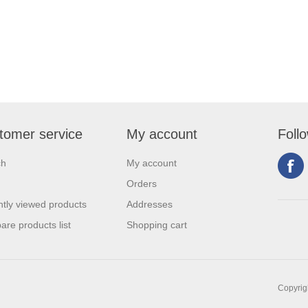
tomer service
My account
Foll
ch
My account
Orders
tly viewed products
Addresses
re products list
Shopping cart
Copyrigh