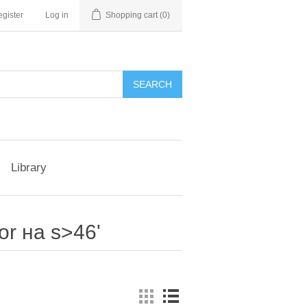
gister
Log in
Shopping cart
(0)
Library
or на s>46'