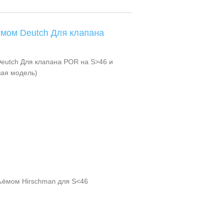
ёмом Deutch Для клапана
eutch Для клапана POR на S>46 и
вая модель)
ъёмом Hirschman для S<46