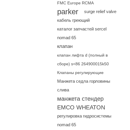
FMC Europe RCMA
parker
surge relief valve
кабель греющий
каталог запчастей sercel
nomad 65
клапан
клапан лифта d (полный в
сборе) s<86 264900015k50
Клапаны регулирующие
Манжета седла горловины
слива
манжета стендер
EMCO WHEATON
регулировка гидросистемы
nomad 65