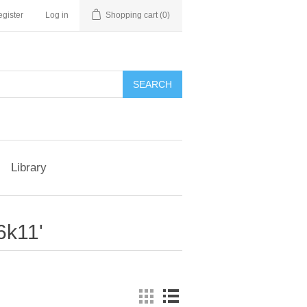
gister
Log in
Shopping cart
(0)
Library
6k11'