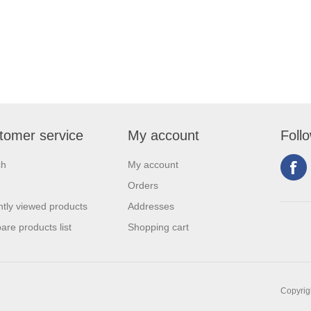
tomer service
My account
Foll
ch
My account
Orders
tly viewed products
Addresses
re products list
Shopping cart
Copyrigh