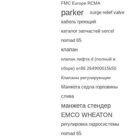
FMC Europe RCMA
parker
surge relief valve
кабель греющий
каталог запчастей sercel
nomad 65
клапан
клапан лифта d (полный в
сборе) s<86 264900015k50
Клапаны регулирующие
Манжета седла горловины
слива
манжета стендер
EMCO WHEATON
регулировка гидросистемы
nomad 65