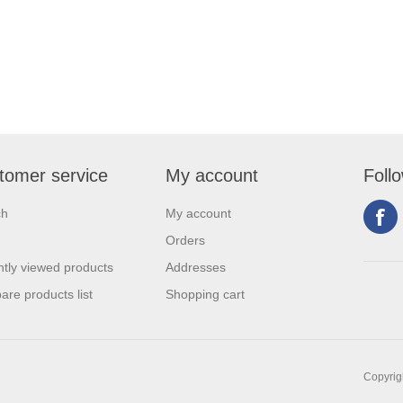
tomer service
My account
Foll
ch
My account
Orders
tly viewed products
Addresses
re products list
Shopping cart
Copyrigh