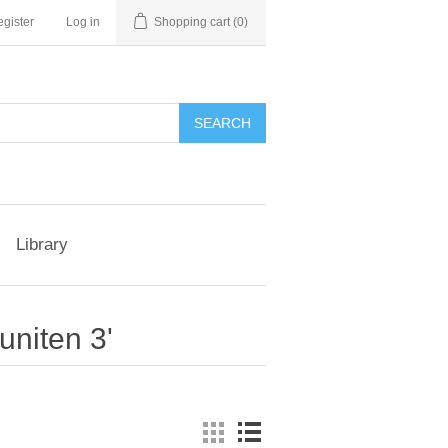
gister
Log in
Shopping cart
(0)
Library
uniten 3'