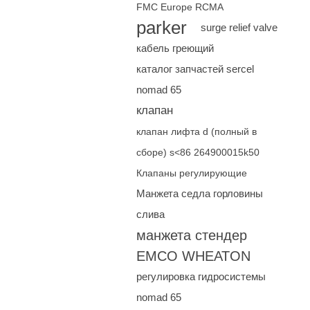
FMC Europe RCMA
parker
surge relief valve
кабель греющий
каталог запчастей sercel
nomad 65
клапан
клапан лифта d (полный в
сборе) s<86 264900015k50
Клапаны регулирующие
Манжета седла горловины
слива
манжета стендер
EMCO WHEATON
регулировка гидросистемы
nomad 65