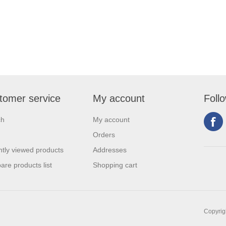
tomer service
My account
Foll
ch
My account
Orders
tly viewed products
Addresses
re products list
Shopping cart
Copyrigh