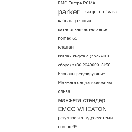
FMC Europe RCMA
parker
surge relief valve
кабель греющий
каталог запчастей sercel
nomad 65
клапан
клапан лифта d (полный в
сборе) s<86 264900015k50
Клапаны регулирующие
Манжета седла горловины
слива
манжета стендер
EMCO WHEATON
регулировка гидросистемы
nomad 65