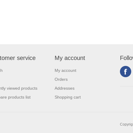
tomer service
My account
Foll
ch
My account
Orders
tly viewed products
Addresses
re products list
Shopping cart
Copyrigh