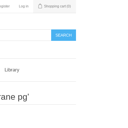
gister
Log in
Shopping cart
(0)
Library
rane pg'