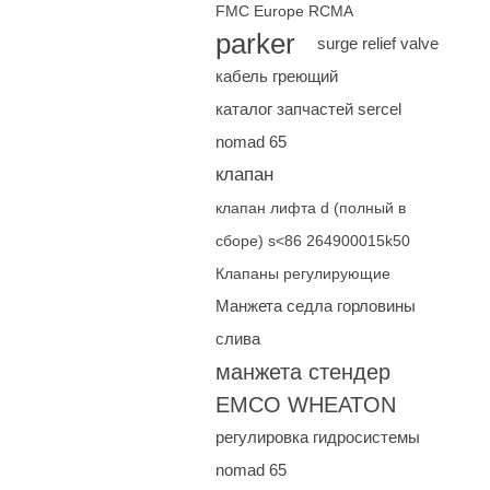
FMC Europe RCMA
parker
surge relief valve
кабель греющий
каталог запчастей sercel
nomad 65
клапан
клапан лифта d (полный в
сборе) s<86 264900015k50
Клапаны регулирующие
Манжета седла горловины
слива
манжета стендер
EMCO WHEATON
регулировка гидросистемы
nomad 65