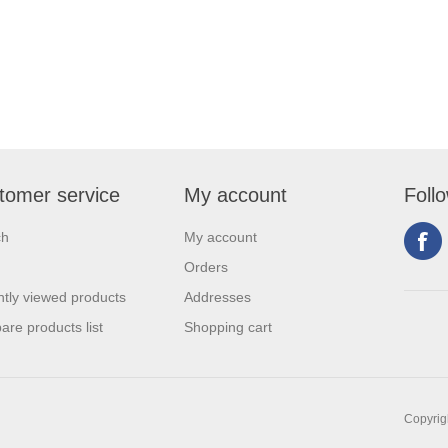
tomer service
My account
Foll
ch
My account
Orders
tly viewed products
Addresses
re products list
Shopping cart
Copyrigh