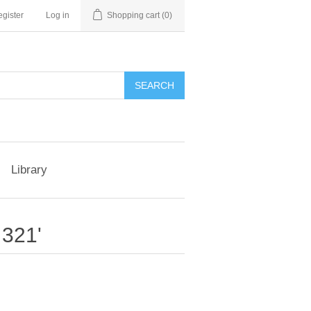
gister
Log in
Shopping cart
(0)
Library
 321'