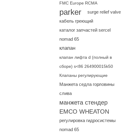
FMC Europe RCMA
parker
surge relief valve
кабель греющий
каталог запчастей sercel
nomad 65
клапан
клапан лифта d (полный в
сборе) s<86 264900015k50
Клапаны регулирующие
Манжета седла горловины
слива
манжета стендер
EMCO WHEATON
регулировка гидросистемы
nomad 65