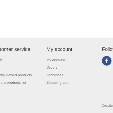
tomer service
My account
Foll
ch
My account
Orders
tly viewed products
Addresses
re products list
Shopping cart
Copyrigh