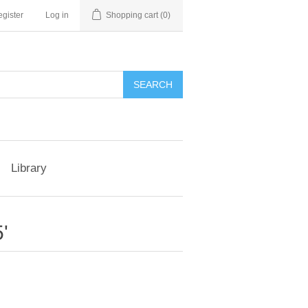
gister
Log in
Shopping cart
(0)
Library
'