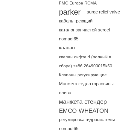
FMC Europe RCMA
parker
surge relief valve
кабель греющий
каталог запчастей sercel
nomad 65
клапан
клапан лифта d (полный в
сборе) s<86 264900015k50
Клапаны регулирующие
Манжета седла горловины
слива
манжета стендер
EMCO WHEATON
регулировка гидросистемы
nomad 65