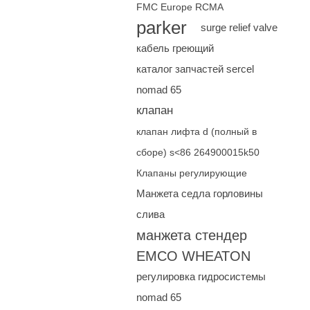
FMC Europe RCMA
parker
surge relief valve
кабель греющий
каталог запчастей sercel
nomad 65
клапан
клапан лифта d (полный в
сборе) s<86 264900015k50
Клапаны регулирующие
Манжета седла горловины
слива
манжета стендер
EMCO WHEATON
регулировка гидросистемы
nomad 65