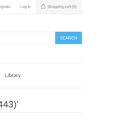
gister
Log in
Shopping cart
(0)
Library
443)'