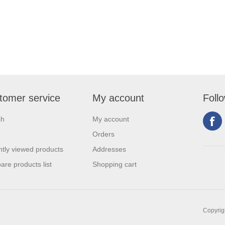
tomer service
My account
Foll
ch
My account
Orders
tly viewed products
Addresses
re products list
Shopping cart
Copyrigh