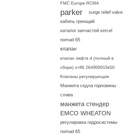
FMC Europe RCMA
parker
surge relief valve
кабель греющий
каталог запчастей sercel
nomad 65
клапан
клапан лифта d (полный в
сборе) s<86 264900015k50
Клапаны регулирующие
Манжета седла горловины
слива
манжета стендер
EMCO WHEATON
регулировка гидросистемы
nomad 65