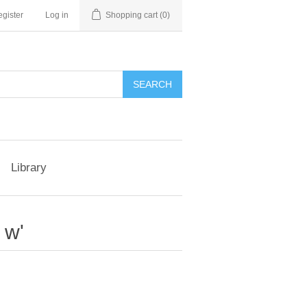
gister
Log in
Shopping cart
(0)
Library
 w'