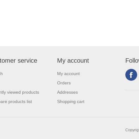
tomer service
My account
Foll
ch
My account
Orders
tly viewed products
Addresses
re products list
Shopping cart
Copyrigh