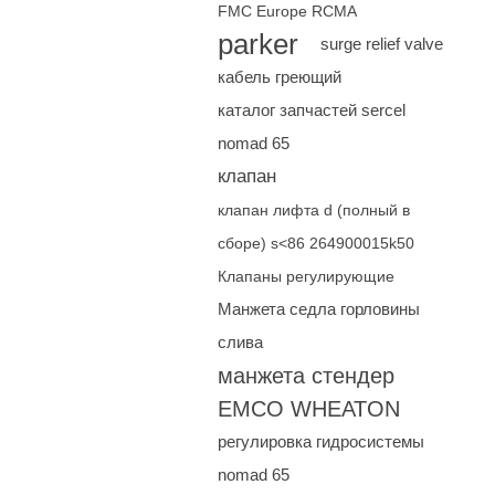
FMC Europe RCMA
parker
surge relief valve
кабель греющий
каталог запчастей sercel
nomad 65
клапан
клапан лифта d (полный в
сборе) s<86 264900015k50
Клапаны регулирующие
Манжета седла горловины
слива
манжета стендер
EMCO WHEATON
регулировка гидросистемы
nomad 65