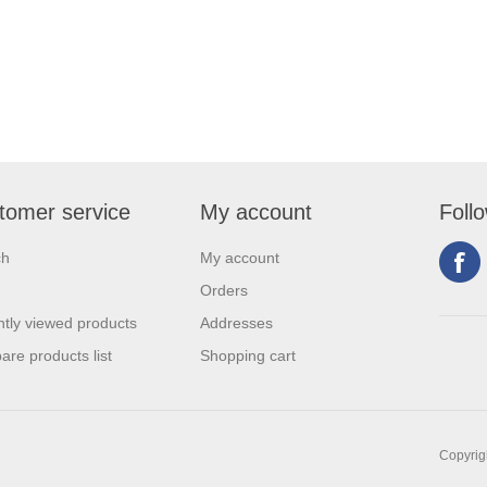
tomer service
My account
Foll
ch
My account
Orders
tly viewed products
Addresses
re products list
Shopping cart
Copyrigh