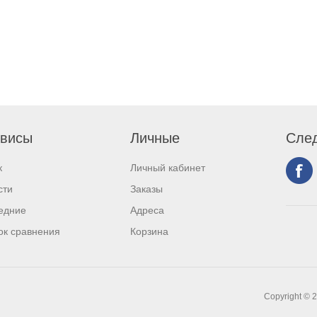
висы
Личные
След
к
Личный кабинет
сти
Заказы
едние
Адреса
ок сравнения
Корзина
Copyright © 