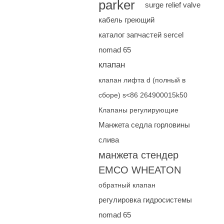
parker
surge relief valve
кабель греющий
каталог запчастей sercel
nomad 65
клапан
клапан лифта d (полный в
сборе) s<86 264900015k50
Клапаны регулирующие
Манжета седла горловины
слива
манжета стендер
EMCO WHEATON
обратный клапан
регулировка гидросистемы
nomad 65