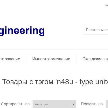
Р
ктирование
Импортозамещение
Складские з
Товары с тэгом 'n48u - type unit
Сортировать по
Показать по