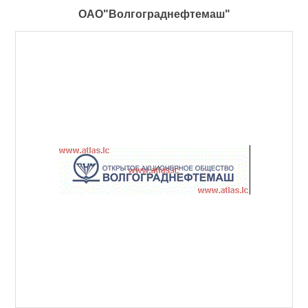
ОАО"Волгограднефтемаш"