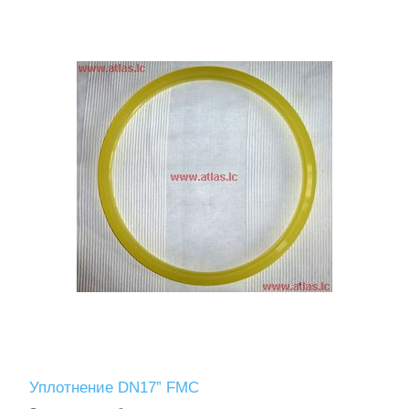
Уплотнение DN17” FMC