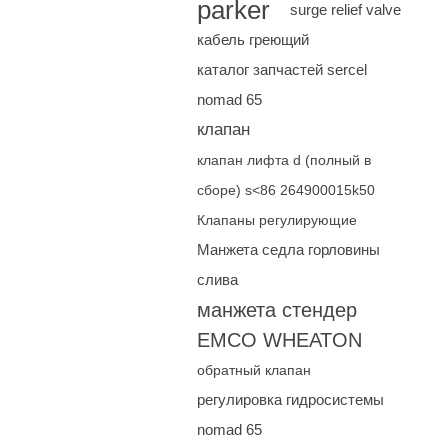
parker
surge relief valve
кабель греющий
каталог запчастей sercel
nomad 65
клапан
клапан лифта d (полный в
сборе) s<86 264900015k50
Клапаны регулирующие
Манжета седла горловины
слива
манжета стендер
EMCO WHEATON
обратный клапан
регулировка гидросистемы
nomad 65