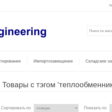
Р
ктирование
Импортозамещение
Складские з
Товары с тэгом 'теплообменник
Сортировать по
Показать по