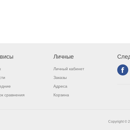
висы
Личные
След
к
Личный кабинет
сти
Заказы
едние
Адреса
ок сравнения
Корзина
Copyright © 