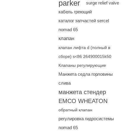
parker
surge relief valve
кабель греющий
каталог запчастей sercel
nomad 65
клапан
клапан лифта d (полный в
сборе) s<86 264900015k50
Клапаны регулирующие
Манжета седла горловины
слива
манжета стендер
EMCO WHEATON
обратный клапан
регулировка гидросистемы
nomad 65