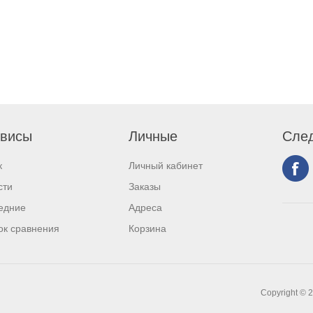
висы
Личные
След
к
Личный кабинет
сти
Заказы
едние
Адреса
ок сравнения
Корзина
Copyright © 