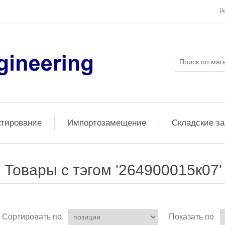
Р
ктирование
Импортозамещение
Складские з
Товары с тэгом '264900015к07'
Сортировать по
Показать по