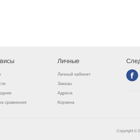
висы
Личные
След
к
Личный кабинет
сти
Заказы
едние
Адреса
ок сравнения
Корзина
Copyright © 