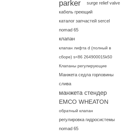
parker
surge relief valve
кабель греющий
каталог запчастей sercel
nomad 65
клапан
клапан лифта d (полный в
сборе) s<86 264900015k50
Клапаны регулирующие
Манжета седла горловины
слива
манжета стендер
EMCO WHEATON
обратный клапан
регулировка гидросистемы
nomad 65