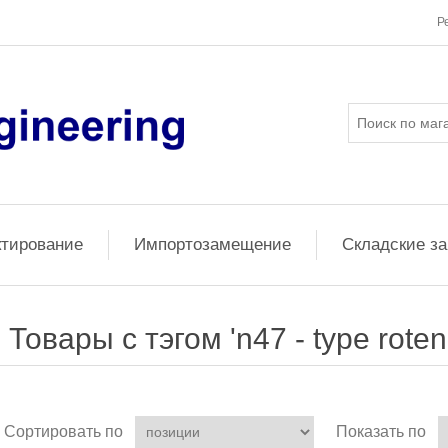
Р
ктирование
Импортозамещение
Складские з
Товары с тэгом 'n47 - type roten
Сортировать по
Показать по