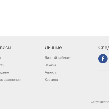
висы
Личные
След
к
Личный кабинет
сти
Заказы
едние
Адреса
ок сравнения
Корзина
Copyright © 