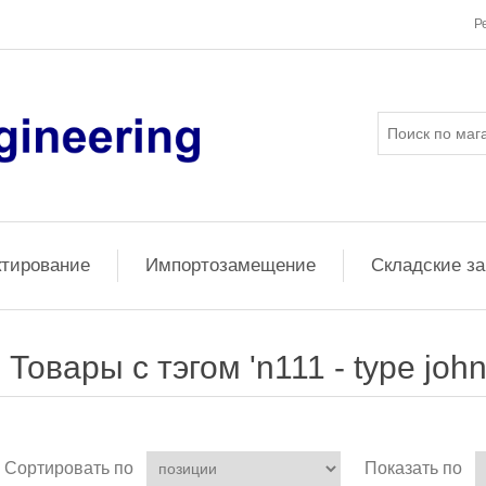
Р
ктирование
Импортозамещение
Складские з
Товары с тэгом 'n111 - type john
Сортировать по
Показать по