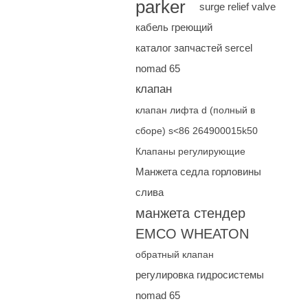
parker
surge relief valve
кабель греющий
каталог запчастей sercel
nomad 65
клапан
клапан лифта d (полный в
сборе) s<86 264900015k50
Клапаны регулирующие
Манжета седла горловины
слива
манжета стендер
EMCO WHEATON
обратный клапан
регулировка гидросистемы
nomad 65