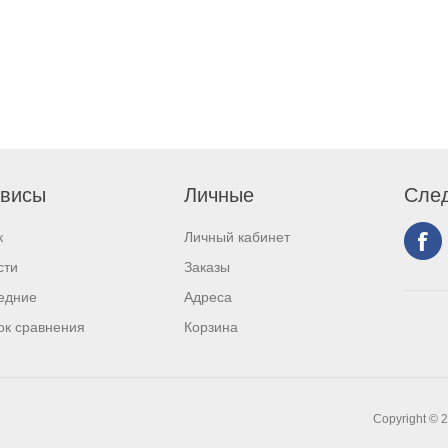
висы
Личные
След
к
Личный кабинет
сти
Заказы
едние
Адреса
ок сравнения
Корзина
Copyright © 