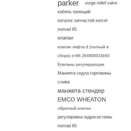
parker
surge relief valve
кабель греющий
каталог запчастей sercel
nomad 65
клапан
клапан лифта d (полный в
сборе) s<86 264900015k50
Клапаны регулирующие
Манжета седла горловины
слива
манжета стендер
EMCO WHEATON
обратный клапан
регулировка гидросистемы
nomad 65