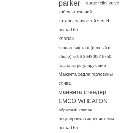
parker
surge relief valve
кабель греющий
каталог запчастей sercel
nomad 65
клапан
клапан лифта d (полный в
сборе) s<86 264900015k50
Клапаны регулирующие
Манжета седла горловины
слива
манжета стендер
EMCO WHEATON
обратный клапан
регулировка гидросистемы
nomad 65