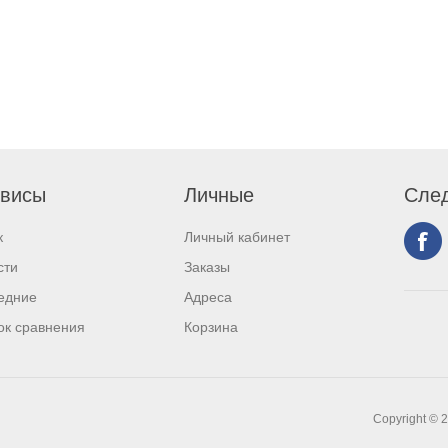
висы
Личные
След
к
Личный кабинет
сти
Заказы
едние
Адреса
ок сравнения
Корзина
Copyright © 