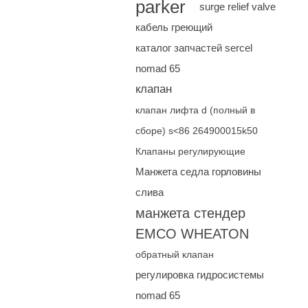
parker
surge relief valve
кабель греющий
каталог запчастей sercel
nomad 65
клапан
клапан лифта d (полный в
сборе) s<86 264900015k50
Клапаны регулирующие
Манжета седла горловины
слива
манжета стендер
EMCO WHEATON
обратный клапан
регулировка гидросистемы
nomad 65