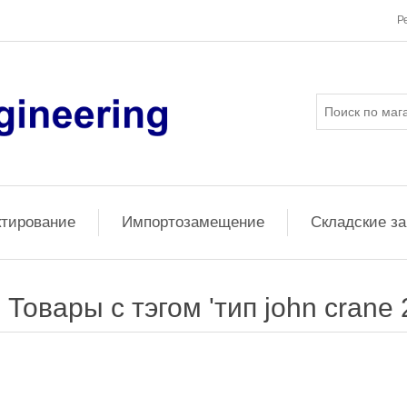
Р
ктирование
Импортозамещение
Складские з
Товары с тэгом 'тип john crane 