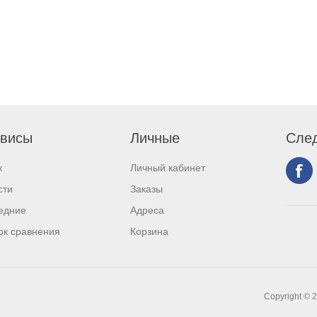
висы
Личные
След
к
Личный кабинет
сти
Заказы
едние
Адреса
ок сравнения
Корзина
Copyright © 