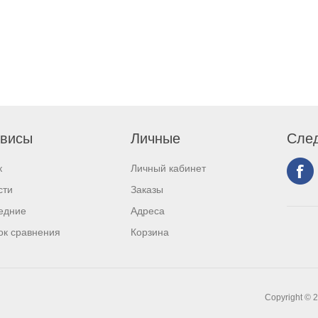
висы
Личные
След
к
Личный кабинет
сти
Заказы
едние
Адреса
ок сравнения
Корзина
Copyright © 