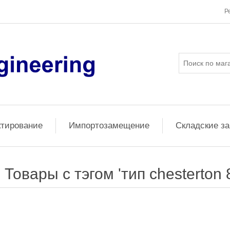
Р
ктирование
Импортозамещение
Складские з
Товары с тэгом 'тип chesterton 