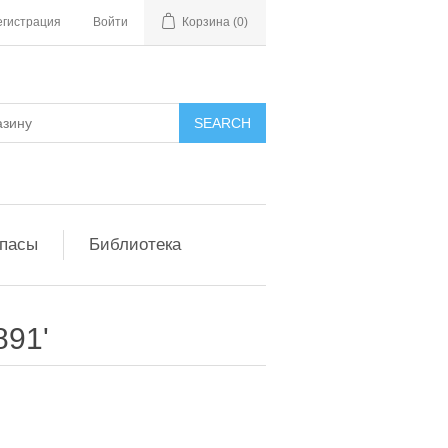
егистрация
Войти
Корзина
(0)
апасы
Библиотека
891'