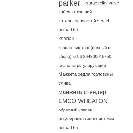
parker
surge relief valve
кабель греющий
каталог запчастей sercel
nomad 65
клапан
клапан лифта d (полный в
сборе) s<86 264900015k50
Клапаны регулирующие
Манжета седла горловины
слива
манжета стендер
EMCO WHEATON
обратный клапан
регулировка гидросистемы
nomad 65