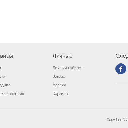
висы
Личные
След
к
Личный кабинет
сти
Заказы
едние
Адреса
ок сравнения
Корзина
Copyright © 