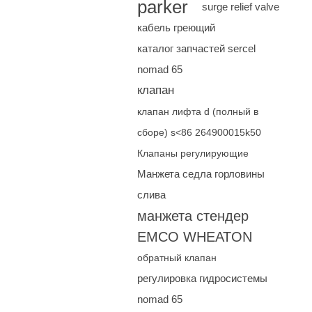
parker
surge relief valve
кабель греющий
каталог запчастей sercel
nomad 65
клапан
клапан лифта d (полный в
сборе) s<86 264900015k50
Клапаны регулирующие
Манжета седла горловины
слива
манжета стендер
EMCO WHEATON
обратный клапан
регулировка гидросистемы
nomad 65