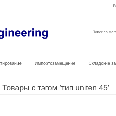
Р
ктирование
Импортозамещение
Складские з
Товары с тэгом 'тип uniten 45'