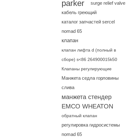
parker
surge relief valve
кабель греющий
каталог запчастей sercel
nomad 65
клапан
клапан лифта d (полный в
сборе) s<86 264900015k50
Клапаны регулирующие
Манжета седла горловины
слива
манжета стендер
EMCO WHEATON
обратный клапан
регулировка гидросистемы
nomad 65