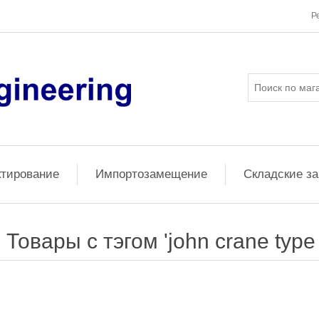
Р
ктирование
Импортозамещение
Складские з
Товары с тэгом 'john crane type