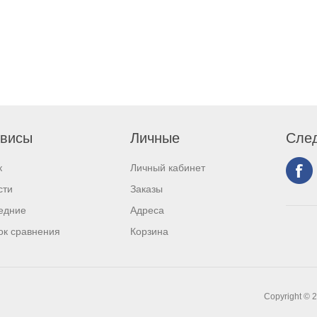
висы
Личные
След
к
Личный кабинет
сти
Заказы
едние
Адреса
ок сравнения
Корзина
Copyright © 