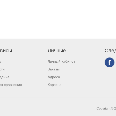
висы
Личные
След
к
Личный кабинет
сти
Заказы
едние
Адреса
ок сравнения
Корзина
Copyright © 