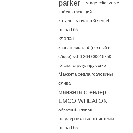
parker
surge relief valve
кабель греющий
каталог запчастей sercel
nomad 65
клапан
клапан лифта d (полный в
сборе) s<86 264900015k50
Клапаны регулирующие
Манжета седла горловины
слива
манжета стендер
EMCO WHEATON
обратный клапан
регулировка гидросистемы
nomad 65