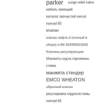
parker
surge relief valve
кабель греющий
каталог запчастей sercel
nomad 65
клапан
клапан лифта d (полный в
сборе) s<86 264900015k50
Клапаны регулирующие
Манжета седла горловины
слива
манжета стендер
EMCO WHEATON
обратный клапан
регулировка гидросистемы
nomad 65