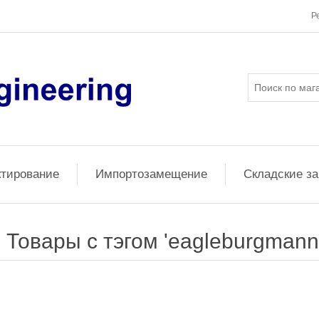
Р
ктирование
Импортозамещение
Складские з
Товары с тэгом 'eagleburgmann 