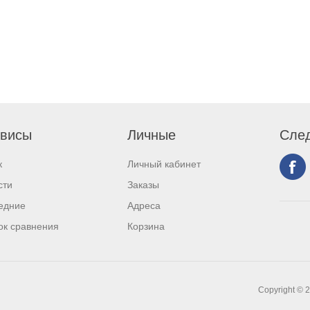
висы
Личные
След
к
Личный кабинет
сти
Заказы
едние
Адреса
ок сравнения
Корзина
Copyright © 