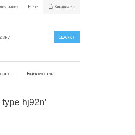
егистрация
Войти
Корзина
(0)
апасы
Библиотека
type hj92n'