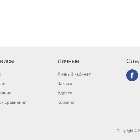
висы
Личные
След
к
Личный кабинет
сти
Заказы
едние
Адреса
ок сравнения
Корзина
Copyright © 