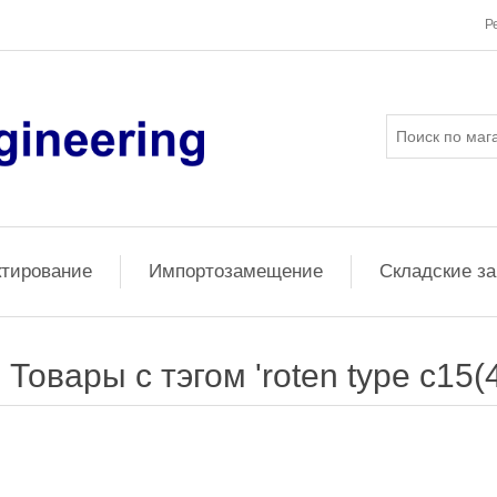
Р
ктирование
Импортозамещение
Складские з
Товары с тэгом 'roten type c15(