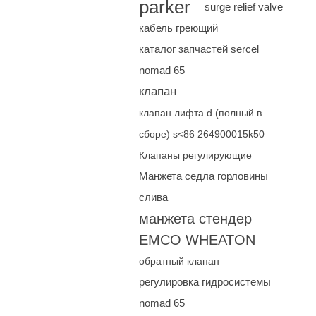
parker
surge relief valve
кабель греющий
каталог запчастей sercel
nomad 65
клапан
клапан лифта d (полный в
сборе) s<86 264900015k50
Клапаны регулирующие
Манжета седла горловины
слива
манжета стендер
EMCO WHEATON
обратный клапан
регулировка гидросистемы
nomad 65