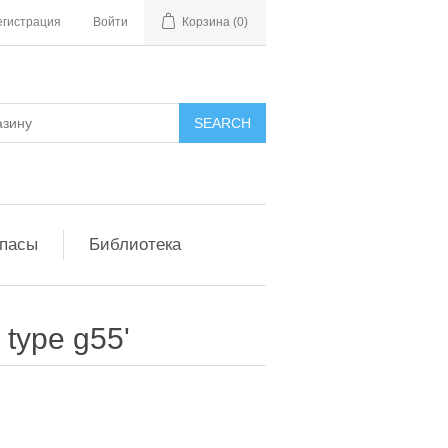
егистрация
Войти
Корзина
(0)
апасы
Библиотека
type g55'