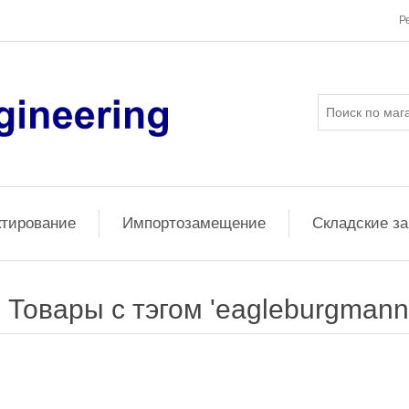
Р
ктирование
Импортозамещение
Складские з
Товары с тэгом 'eagleburgmann 