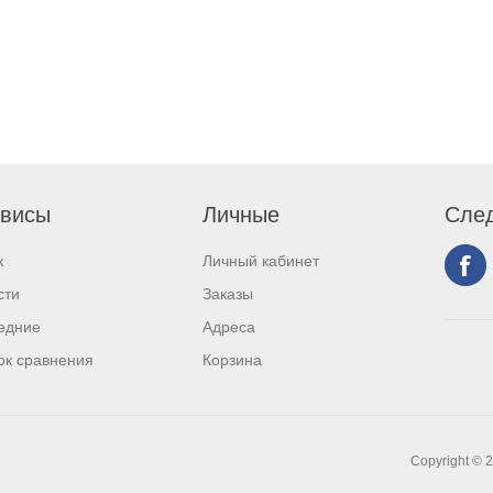
висы
Личные
След
к
Личный кабинет
сти
Заказы
едние
Адреса
ок сравнения
Корзина
Copyright © 