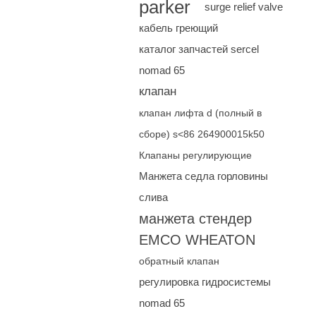
parker
surge relief valve
кабель греющий
каталог запчастей sercel
nomad 65
клапан
клапан лифта d (полный в
сборе) s<86 264900015k50
Клапаны регулирующие
Манжета седла горловины
слива
манжета стендер
EMCO WHEATON
обратный клапан
регулировка гидросистемы
nomad 65