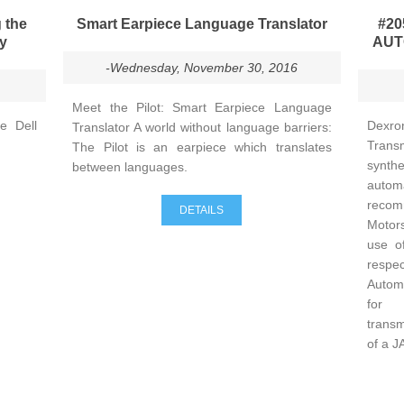
 the
Smart Earpiece Language Translator
#20
ty
AUT
-Wednesday, November 30, 2016
Meet the Pilot: Smart Earpiece Language
e Dell
Dexr
Translator A world without language barriers:
Transm
The Pilot is an earpiece which translates
synth
between languages.
autom
recom
DETAILS
Motor
use o
resp
Automa
fo
transm
of a J