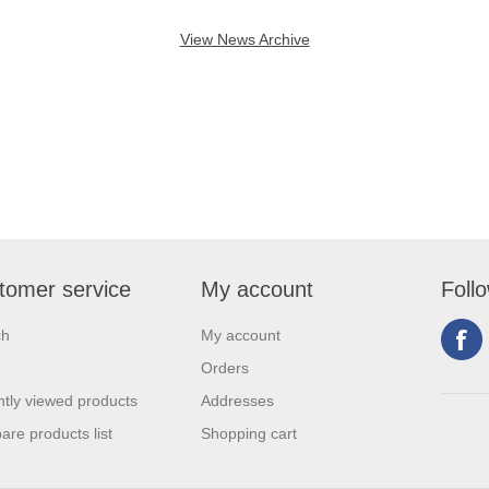
View News Archive
tomer service
My account
Foll
ch
My account
Orders
tly viewed products
Addresses
re products list
Shopping cart