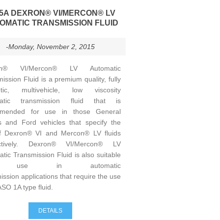
5A DEXRON® VI/MERCON® LV
OMATIC TRANSMISSION FLUID
-Monday, November 2, 2015
on® VI/Mercon® LV Automatic
ission Fluid is a premium quality, fully
etic, multivehicle, low viscosity
atic transmission fluid that is
mended for use in those General
s and Ford vehicles that specify the
f Dexron® VI and Mercon® LV fluids
ectively. Dexron® VI/Mercon® LV
tic Transmission Fluid is also suitable
r use in automatic
ission applications that require the use
ASO 1A type fluid.
DETAILS