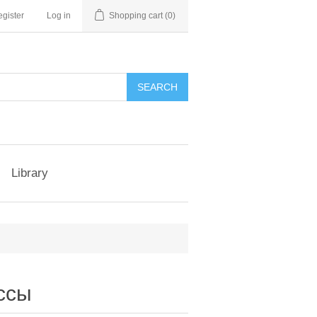
gister
Log in
Shopping cart
(0)
Library
ссы