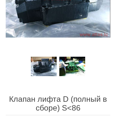
Клапан лифта D (полный в
сборе) S<86