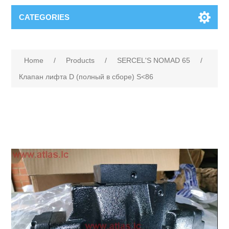
CATEGORIES
Home
/
Products
/
SERCEL'S NOMAD 65
/
Клапан лифта D (полный в сборе) S<86