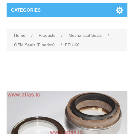
CATEGORIES
Home
/
Products
/
Mechanical Seals
/
OEM Seals (F series)
/
FPU-60