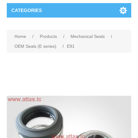
CATEGORIES
Home
/
Products
/
Mechanical Seals
/
OEM Seals (E series)
/
E91