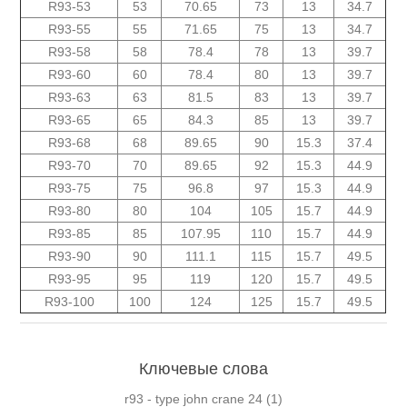
R93-53
53
70.65
73
13
34.7
R93-55
55
71.65
75
13
34.7
R93-58
58
78.4
78
13
39.7
R93-60
60
78.4
80
13
39.7
R93-63
63
81.5
83
13
39.7
R93-65
65
84.3
85
13
39.7
R93-68
68
89.65
90
15.3
37.4
R93-70
70
89.65
92
15.3
44.9
R93-75
75
96.8
97
15.3
44.9
R93-80
80
104
105
15.7
44.9
R93-85
85
107.95
110
15.7
44.9
R93-90
90
111.1
115
15.7
49.5
R93-95
95
119
120
15.7
49.5
R93-100
100
124
125
15.7
49.5
Ключевые слова
r93 - type john crane 24
(1)