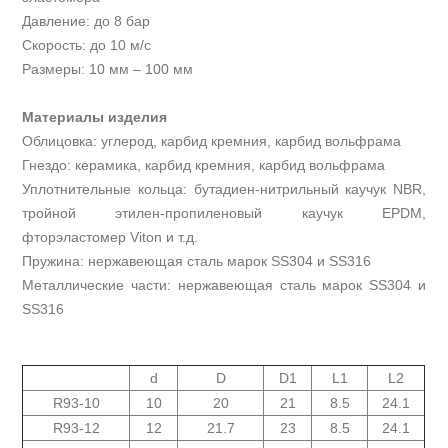
Давление: до 8 бар
Скорость: до 10 м/с
Размеры: 10 мм – 100 мм
Материалы изделия
Облицовка: углерод, карбид кремния, карбид вольфрама
Гнездо: керамика, карбид кремния, карбид вольфрама
Уплотнительные кольца: бутадиен-нитрильный каучук NBR,
тройной этилен-пропиленовый каучук EPDM,
фторэластомер Viton и т.д.
Пружина: нержавеющая сталь марок SS304 и SS316
Металлические части: нержавеющая сталь марок SS304 и
SS316
d
D
D1
L1
L2
R93-10
10
20
21
8.5
24.1
R93-12
12
21.7
23
8.5
24.1