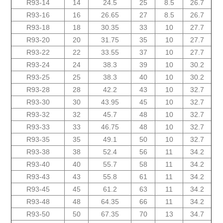
14-R93
14
24.5
25
8.5
26.7
16-R93
16
26.65
27
8.5
26.7
R93-18
18
30.35
33
10
27.7
R93-20
20
31.75
35
10
27.7
R93-22
22
33.55
37
10
27.7
R93-24
24
38.3
39
10
30.2
R93-25
25
38.3
40
10
30.2
R93-28
28
42.2
43
10
32.7
R93-30
30
43.95
45
10
32.7
R93-32
32
45.7
48
10
32.7
R93-33
33
46.75
48
10
32.7
R93-35
35
49.1
50
10
32.7
R93-38
38
52.4
56
11
34.2
R93-40
40
55.7
58
11
34.2
R93-43
43
55.8
61
11
34.2
R93-45
45
61.2
63
11
34.2
R93-48
48
64.35
66
11
34.2
R93-50
50
67.35
70
13
34.7