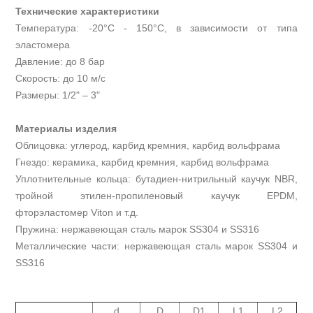
Технические характеристики
Температура: -20°С - 150°С, в зависимости от типа
эластомера
Давление: до 8 бар
Скорость: до 10 м/с
Размеры: 1/2" – 3"
Материалы изделия
Облицовка: углерод, карбид кремния, карбид вольфрама
Гнездо: керамика, карбид кремния, карбид вольфрама
Уплотнительные кольца: бутадиен-нитрильный каучук NBR,
тройной этилен-пропиленовый каучук EPDM,
фторэластомер Viton и т.д.
Пружина: нержавеющая сталь марок SS304 и SS316
Металлические части: нержавеющая сталь марок SS304 и
SS316
d
D
D1
L1
L2