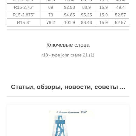
R15-2.75"
69
92.58
88.9
15.9
49.4
R15-2.875"
73
94.85
95.25
15.9
52.57
R15-3"
76.2
101.9
98.43
15.9
52.57
Ключевые слова
r18 - type john crane 21
(1)
Статьи, обзоры, новости, советы ...