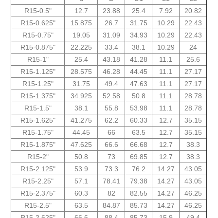
"0.5-R15
12.7
23.88
25.4
7.92
20.82
"0.625-R15
15.875
26.7
31.75
10.29
22.43
"0.75-R15
19.05
31.09
34.93
10.29
22.43
"R15-0.875
22.225
33.4
38.1
10.29
24
"R15-1
25.4
43.18
41.28
11.1
25.6
"125.R15-1
28.575
46.28
44.45
11.1
27.17
"R15-1.25
31.75
49.4
47.63
11.1
27.17
"1.375-R15
34.925
52.58
50.8
11.1
28.78
"1.5-R15
38.1
55.8
53.98
11.1
28.78
"1.625-R15
41.275
62.2
60.33
12.7
35.15
"1.75-R15
44.45
66
63.5
12.7
35.15
"R15-1.875
47.625
66.6
66.68
12.7
38.3
"2-R15
50.8
73
69.85
12.7
38.3
R15-2.125"
53.9
73.3
76.2
14.27
43.05
R15-2.25"
57.1
78.41
79.38
14.27
43.05
R15-2.375"
60.3
82
82.55
14.27
46.25
R15-2.5"
63.5
84.87
85.73
14.27
46.25
R15-2.625"
66.6
88.4
85.73
15.9
49.4