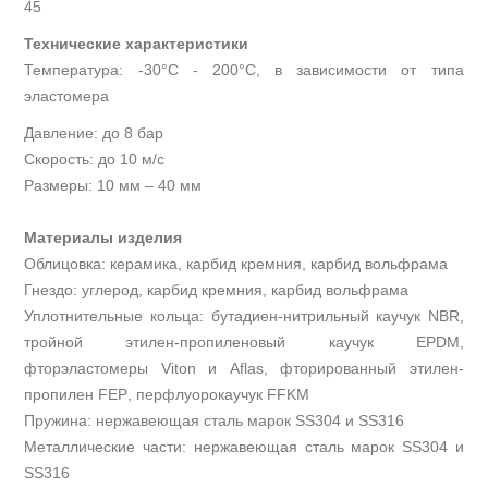
45
Технические характеристики
Температура: -30°С - 200°С, в зависимости от типа
эластомера
Давление: до 8 бар
Скорость: до 10 м/с
Размеры: 10 мм – 40 мм
Материалы изделия
Облицовка: керамика, карбид кремния, карбид вольфрама
Гнездо: углерод, карбид кремния, карбид вольфрама
Уплотнительные кольца: бутадиен-нитрильный каучук
NBR
,
тройной этилен-пропиленовый каучук
EPDM
,
фторэластомеры
Viton
и
Aflas
, фторированный этилен-
пропилен
FEP
, перфлуорокаучук
FFKM
Пружина: нержавеющая сталь марок
SS
304 и
SS
316
Металлические части: нержавеющая сталь марок
SS
304 и
SS
316