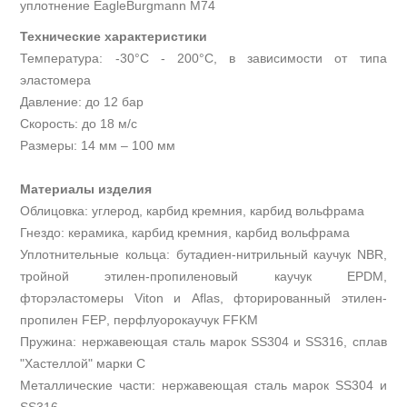
уплотнение
EagleBurgmann
M
74
Технические характеристики
Температура: -30°С - 200°С, в зависимости от типа
эластомера
Давление: до 12 бар
Скорость: до 18 м/с
Размеры: 14 мм – 100 мм
Материалы изделия
Облицовка: углерод, карбид кремния, карбид вольфрама
Гнездо: керамика, карбид кремния, карбид вольфрама
Уплотнительные кольца: бутадиен-нитрильный каучук
NBR
,
тройной этилен-пропиленовый каучук
EPDM
,
фторэластомеры
Viton
и
Aflas
, фторированный этилен-
пропилен
FEP
, перфлуорокаучук
FFKM
Пружина: нержавеющая сталь марок
SS
304 и
SS
316, сплав
"Хастеллой" марки
C
Металлические части: нержавеющая сталь марок
SS
304 и