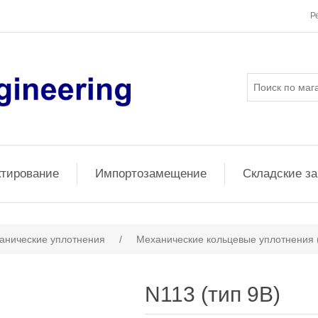
Р
ктирование
Импортозамещение
Складские з
анические уплотнения
/
Механические кольцевые уплотнения 
N113 (тип 9B)