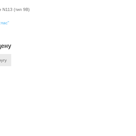
 N113 (тип 9B)
тлас"
цену