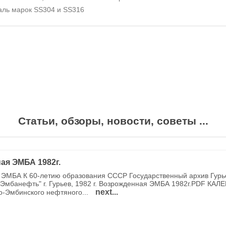
аль марок
SS
304 и
SS
316
Статьи, обзоры, новости, советы ...
ая ЭМБА 1982г.
ЭМБА К 60-летию образования СССР Государственный архив Гурь
Эмбанефть" г. Гурьев, 1982 г. Возрожденная ЭМБА 1982г.PDF КАЛ
next...
о-Эмбинского нефтяного...