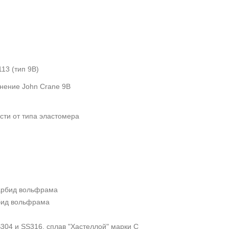
113 (тип 9
B
)
тнение
John
Crane
9
B
ости от типа эластомера
карбид вольфрама
рбид вольфрама
S
304 и
SS
316, сплав "Хастеллой" марки
C