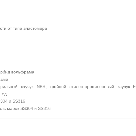
ости от типа эластомера
карбид вольфрама
рама
итрильный каучук NBR, тройной этилен-пропиленовый каучук E
т.д.
304 и SS316
аль марок SS304 и SS316