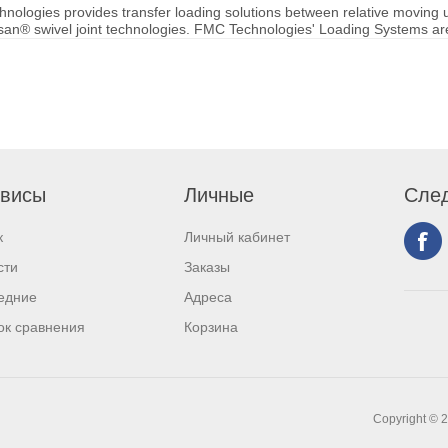
nologies provides transfer loading solutions between relative moving u
ksan® swivel joint technologies. FMC Technologies' Loading Systems are 
висы
Личные
След
к
Личный кабинет
сти
Заказы
едние
Адреса
ок сравнения
Корзина
Copyright © 