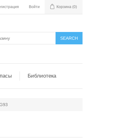
егистрация
Войти
Корзина
(0)
апасы
Библиотека
G93