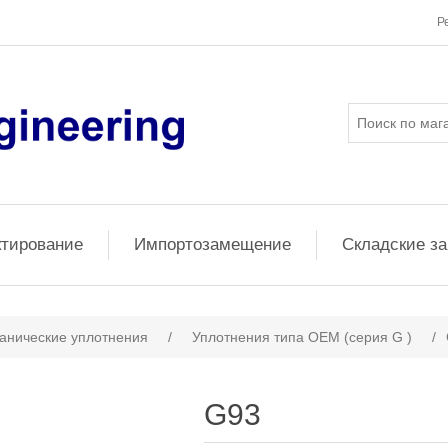
Р
ктирование
Импортозамещение
Складские з
анические уплотнения
/
Уплотнения типа OEM (серия G )
/
G93