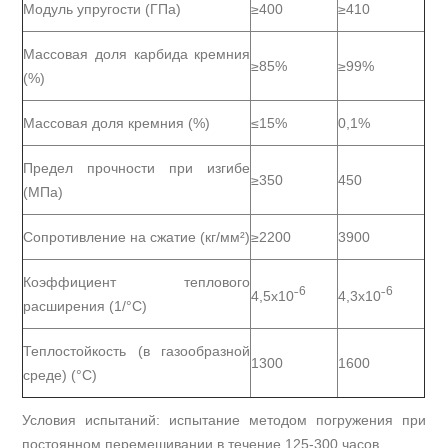
Модуль упругости (ГПа)
≥400
≥410
Массовая доля карбида кремния
≥85%
≥99%
(%)
Массовая доля кремния (%)
≤15%
0,1%
Предел прочности при изгибе
≥350
450
(МПа)
Сопротивление на сжатие (кг/мм²)
≥2200
3900
Коэффициент теплового
6
6
4,5x10ˉ
4,3x10ˉ
расширения (1/°C)
Теплостойкость (в газообразной
1300
1600
среде) (°C)
Условия испытаний: испытание методом погружения при
постоянном перемешивании в течение 125-300 часов.