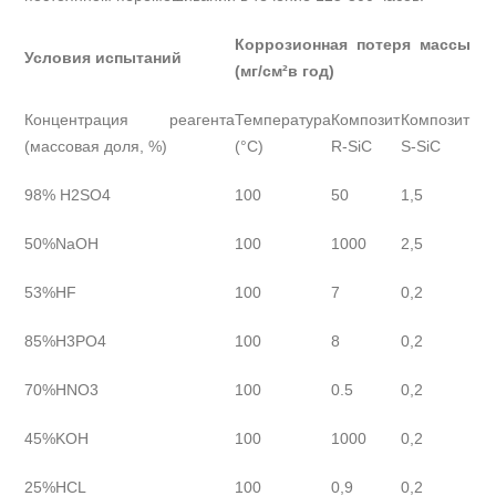
Коррозионная потеря массы
Условия испытаний
(мг/см²в год)
Концентрация реагента
Температура
Композит
Композит
(массовая доля, %)
(°C)
R-SiC
S-SiC
98% H2SO4
100
50
1,5
50%NaOH
100
1000
2,5
53%HF
100
7
0,2
85%H3PO4
100
8
0,2
70%HNO3
100
0.5
0,2
45%KOH
100
1000
0,2
25%HCL
100
0,9
0,2