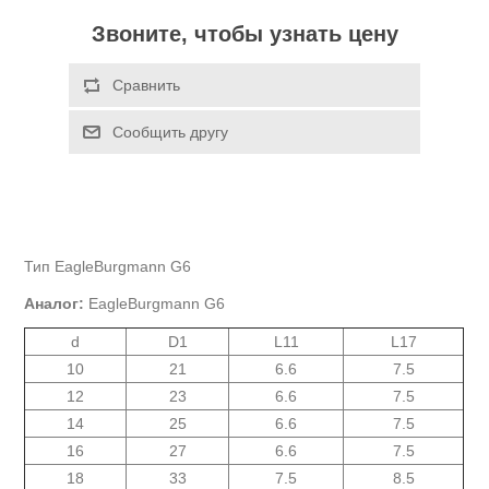
Звоните, чтобы узнать цену
Тип EagleBurgmann G6
Аналог:
EagleBurgmann G6
d
D1
L11
L17
10
21
6.6
7.5
12
23
6.6
7.5
14
25
6.6
7.5
16
27
6.6
7.5
18
33
7.5
8.5