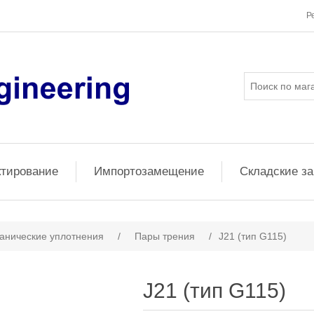
Р
ктирование
Импортозамещение
Складские з
анические уплотнения
/
Пары трения
/
J21 (тип G115)
J21 (тип G115)