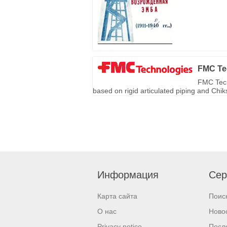
FMC Te
FMC Tech
based on rigid articulated piping and Chi
Информация
Сер
Карта сайта
Поис
О нас
Ново
Privacy notice
Посл