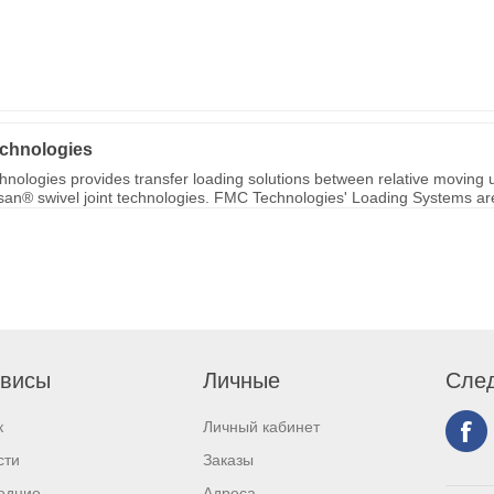
chnologies
nologies provides transfer loading solutions between relative moving u
ksan® swivel joint technologies. FMC Technologies' Loading Systems are 
висы
Личные
След
к
Личный кабинет
сти
Заказы
едние
Адреса