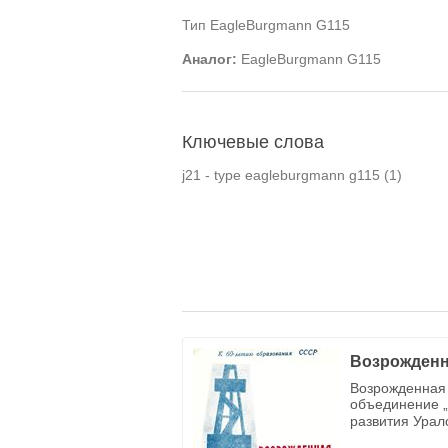
Тип EagleBurgmann G115
Аналог
:
EagleBurgmann G115
Ключевые слова
j21 - type eagleburgmann g115
(1)
Возрожденн
Возрожденная 
объединение „
развития Урал