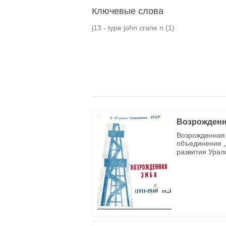
Ключевые слова
j13 - type john crane n
(1)
Возрожденн
Возрожденная 
объединение „
развития Урал