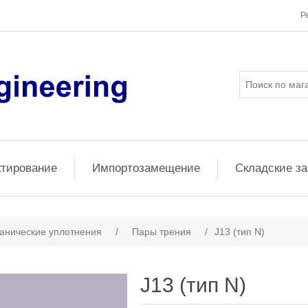
Р
ктирование
Импортозамещение
Складские з
анические уплотнения
/
Пары трения
/
J13 (тип N)
J13 (тип N)