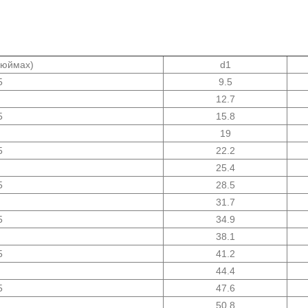
дюймах)
d1
5
9.5
12.7
5
15.8
19
5
22.2
25.4
5
28.5
31.7
5
34.9
38.1
5
41.2
44.4
5
47.6
50.8