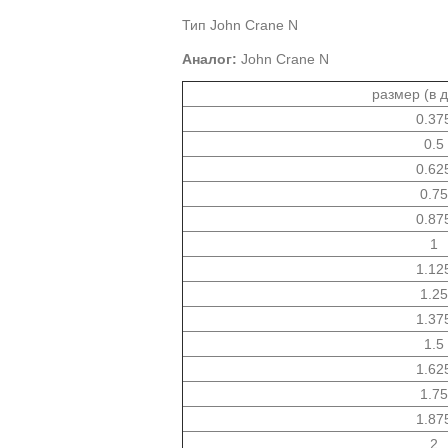
Тип John Crane N
Аналог
:
John Crane N
размер (в 
0.37
0.5
0.62
0.75
0.87
1
1.12
1.25
1.37
1.5
1.62
1.75
1.87
2