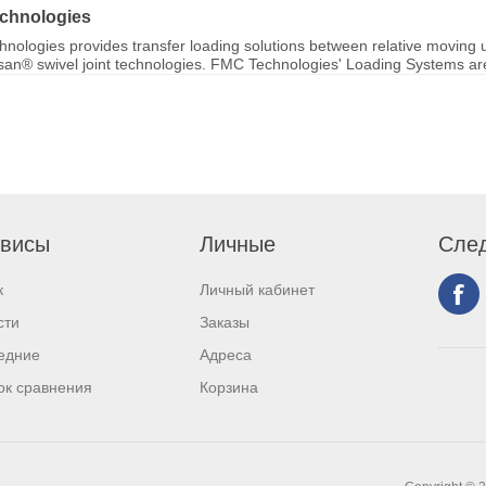
chnologies
nologies provides transfer loading solutions between relative moving u
ksan® swivel joint technologies. FMC Technologies' Loading Systems are 
висы
Личные
След
к
Личный кабинет
сти
Заказы
едние
Адреса
ок сравнения
Корзина