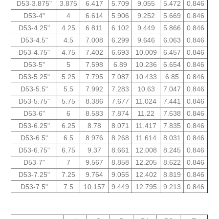
D53-3.875"
3.875
6.417
5.709
9.055
5.472
0.846
D53-4"
4
6.614
5.906
9.252
5.669
0.846
D53-4.25"
4.25
6.811
6.102
9.449
5.866
0.846
D53-4.5"
4.5
7.008
6.299
9.646
6.063
0.846
D53-4.75"
4.75
7.402
6.693
10.009
6.457
0.846
D53-5"
5
7.598
6.89
10.236
6.654
0.846
D53-5.25"
5.25
7.795
7.087
10.433
6.85
0.846
D53-5.5"
5.5
7.992
7.283
10.63
7.047
0.846
D53-5.75"
5.75
8.386
7.677
11.024
7.441
0.846
D53-6"
6
8.583
7.874
11.22
7.638
0.846
D53-6.25"
6.25
8.78
8.071
11.417
7.835
0.846
D53-6.5"
6.5
8.976
8.268
11.614
8.031
0.846
D53-6.75"
6.75
9.37
8.661
12.008
8.245
0.846
D53-7"
7
9.567
8.858
12.205
8.622
0.846
D53-7.25"
7.25
9.764
9.055
12.402
8.819
0.846
D53-7.5"
7.5
10.157
9.449
12.795
9.213
0.846