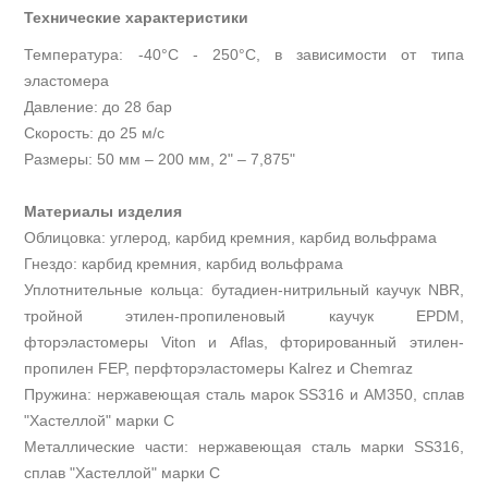
Технические характеристики
Температура: -40°С - 250°С, в зависимости от типа
эластомера
Давление: до 28 бар
Скорость: до 25 м/с
Размеры: 50 мм – 200 мм, 2" – 7,875"
Материалы изделия
Облицовка: углерод, карбид кремния, карбид вольфрама
Гнездо: карбид кремния, карбид вольфрама
Уплотнительные кольца: бутадиен-нитрильный каучук NBR,
тройной этилен-пропиленовый каучук EPDM,
фторэластомеры Viton и Aflas, фторированный этилен-
пропилен FEP, перфторэластомеры Kalrez и Chemraz
Пружина: нержавеющая сталь марок SS316 и AM350, сплав
"Хастеллой" марки С
Металлические части: нержавеющая сталь марки SS316,
сплав "Хастеллой" марки С