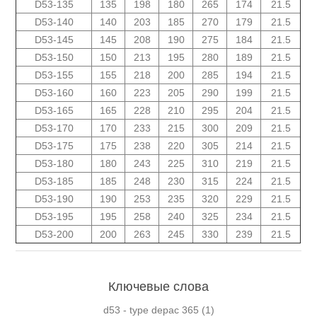
D53-135
135
198
180
265
174
21.5
D53-140
140
203
185
270
179
21.5
D53-145
145
208
190
275
184
21.5
D53-150
150
213
195
280
189
21.5
D53-155
155
218
200
285
194
21.5
D53-160
160
223
205
290
199
21.5
D53-165
165
228
210
295
204
21.5
D53-170
170
233
215
300
209
21.5
D53-175
175
238
220
305
214
21.5
D53-180
180
243
225
310
219
21.5
D53-185
185
248
230
315
224
21.5
D53-190
190
253
235
320
229
21.5
D53-195
195
258
240
325
234
21.5
D53-200
200
263
245
330
239
21.5
Ключевые слова
d53 - type depac 365
(1)