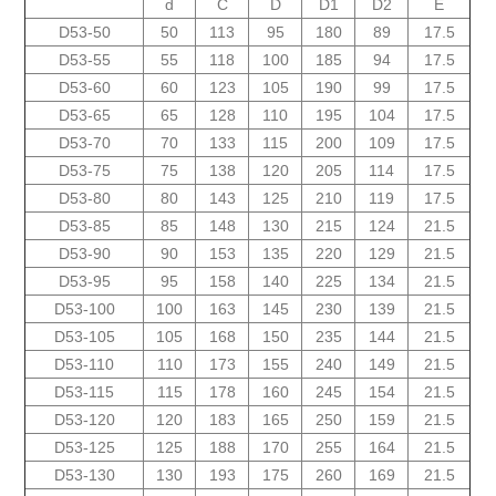
d
C
D
D1
D2
E
D53-50
50
113
95
180
89
17.5
D53-55
55
118
100
185
94
17.5
D53-60
60
123
105
190
99
17.5
D53-65
65
128
110
195
104
17.5
D53-70
70
133
115
200
109
17.5
D53-75
75
138
120
205
114
17.5
D53-80
80
143
125
210
119
17.5
D53-85
85
148
130
215
124
21.5
D53-90
90
153
135
220
129
21.5
D53-95
95
158
140
225
134
21.5
D53-100
100
163
145
230
139
21.5
D53-105
105
168
150
235
144
21.5
D53-110
110
173
155
240
149
21.5
D53-115
115
178
160
245
154
21.5
D53-120
120
183
165
250
159
21.5
D53-125
125
188
170
255
164
21.5
D53-130
130
193
175
260
169
21.5