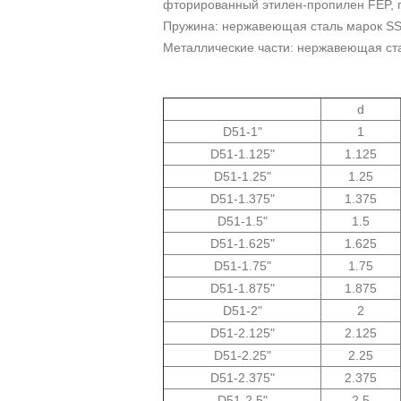
фторированный этилен-пропилен FEP, 
Пружина: нержавеющая сталь марок SS
Металлические части: нержавеющая ста
d
"D51-1
1
"1.125-D51
1.125
"D51-1.25
1.25
"1.375-D51
1.375
"1.5-D51
1.5
"1.625-D51
1.625
"1.75-D51
1.75
"1.875-D51
1.875
"2-D51
2
D51-2.125"
2.125
D51-2.25"
2.25
D51-2.375"
2.375
D51-2.5"
2.5