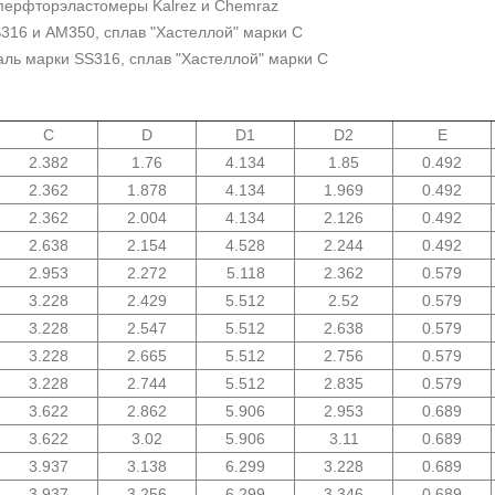
перфторэластомеры Kalrez и Chemraz
316 и AM350, сплав "Хастеллой" марки С
ль марки SS316, сплав "Хастеллой" марки С
C
D
D1
D2
E
2.382
1.76
4.134
1.85
0.492
2.362
1.878
4.134
1.969
0.492
2.362
2.004
4.134
2.126
0.492
2.638
2.154
4.528
2.244
0.492
2.953
2.272
5.118
2.362
0.579
3.228
2.429
5.512
2.52
0.579
3.228
2.547
5.512
2.638
0.579
3.228
2.665
5.512
2.756
0.579
3.228
2.744
5.512
2.835
0.579
3.622
2.862
5.906
2.953
0.689
3.622
3.02
5.906
3.11
0.689
3.937
3.138
6.299
3.228
0.689
3.937
3.256
6.299
3.346
0.689