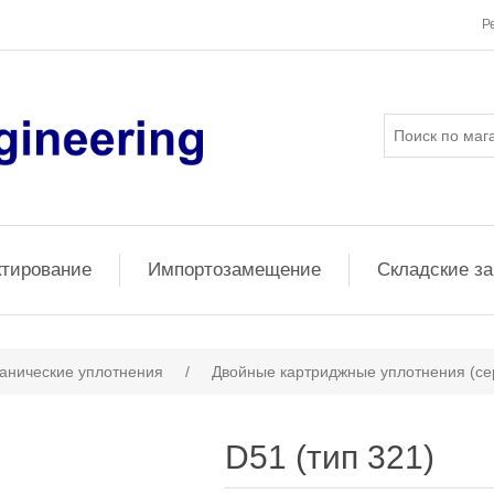
Р
ктирование
Импортозамещение
Складские з
анические уплотнения
/
Двойные картриджные уплотнения (се
D51 (тип 321)