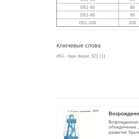
D51-90
90
D51-95
95
D51-100
100
Ключевые слова
d51 - type depac 321
(1)
Возрожденн
Возрожденная 
объединение „
развития Урал