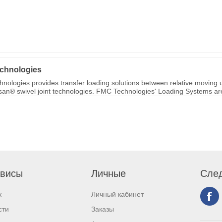
chnologies
nologies provides transfer loading solutions between relative moving u
ksan® swivel joint technologies. FMC Technologies' Loading Systems are 
висы
Личные
След
к
Личный кабинет
сти
Заказы