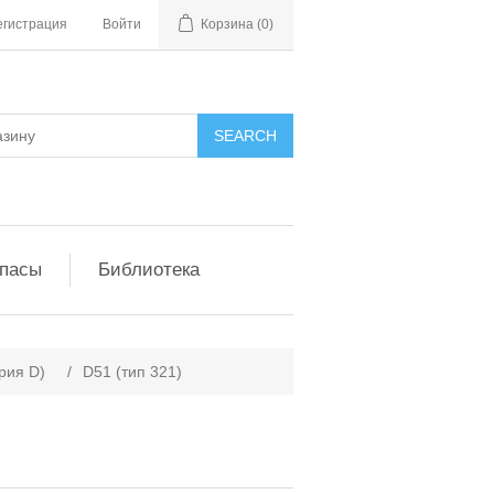
егистрация
Войти
Корзина
(0)
апасы
Библиотека
рия D)
/
D51 (тип 321)