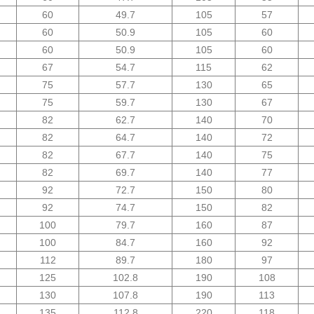
60
49.7
105
57
60
50.9
105
60
60
50.9
105
60
67
54.7
115
62
75
57.7
130
65
75
59.7
130
67
82
62.7
140
70
82
64.7
140
72
82
67.7
140
75
82
69.7
140
77
92
72.7
150
80
92
74.7
150
82
100
79.7
160
87
100
84.7
160
92
112
89.7
180
97
125
102.8
190
108
130
107.8
190
113
135
112.8
220
118