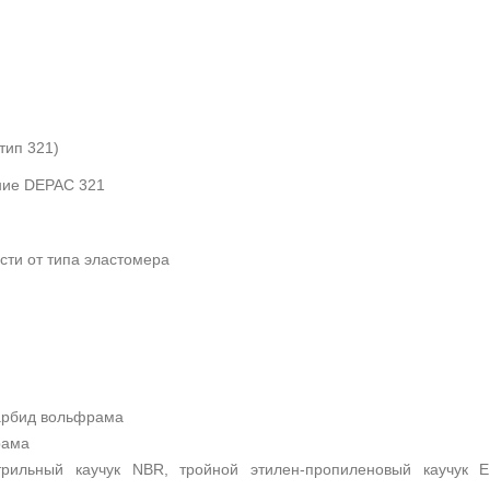
тип 321)
ние DEPAC 321
ости от типа эластомера
карбид вольфрама
рама
итрильный каучук NBR, тройной этилен-пропиленовый каучук E