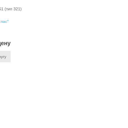
1 (тип 321)
тлас"
цену