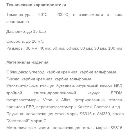
Технические характеристики
Температура: -20°С - 200°С, в зависимости от типа
эластомера
Давление: до 15 бар
Скорость: до 20 м/с
Размеры: 30 мм, 40мм, 50 мм, 60 мм, 80 мм, 90 мм, 100 мм
Материалы изделия
Облицовка: углерод, карбид кремния, карбид вольфрама
Гнездо: карбид кремния, карбид вольфрама
Уплотнительные кольца: бутадиен-нитрильный каучук
NBR
,
тройной этилен-пропиленовый каучук
EPDM
,
фторэластомеры
Viton
и
Aflas
, фторированный этилен-
пропилен
FEP
, перфторэластомеры
Kalrez
и
Chemraz
и т.д.
Пружина: нержавеющая сталь марок
SS
316 и
AM
350, сплав
"Хастеллой" марки С
Металлические части: нержавеющая сталь марки
SS
316,