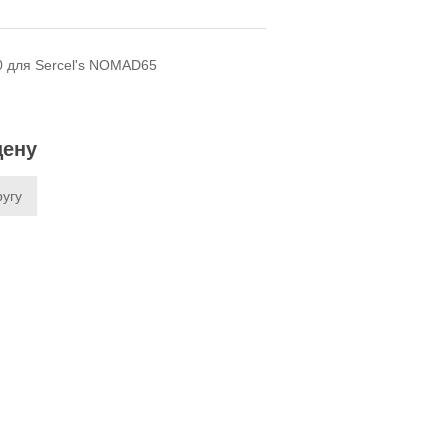
 для Sercel's NOMAD65
цену