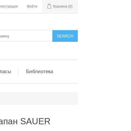
егистрация
Войти
Корзина
(0)
апасы
Библиотека
апан SAUER