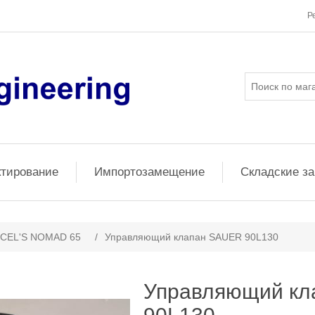
Р
ктирование
Импортозамещение
Складские з
CEL'S NOMAD 65
/
Управляющий клапан SAUER 90L130
Управляющий кл